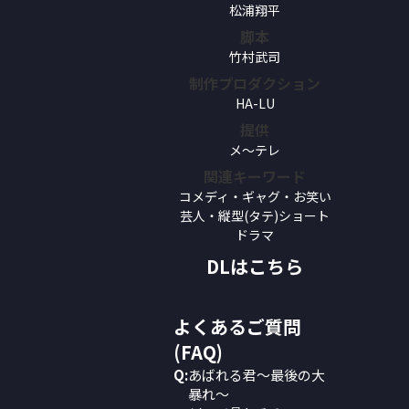
松浦翔平
脚本
竹村武司
制作プロダクション
HA-LU
提供
メ～テレ
関連キーワード
コメディ・ギャグ・お笑い
芸人・縦型(タテ)ショート
ドラマ
DLはこちら
よくあるご質問
(FAQ)
Q:
あばれる君～最後の大
暴れ～