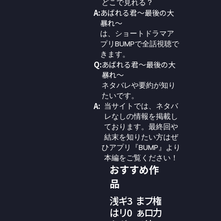
どこで見れる？
A:
あばれる君～最後の大
暴れ～
は、ショートドラマア
プリBUMPで全話視聴で
きます。
Q:
あばれる君～最後の大
暴れ～
ネタバレや要約が知り
たいです。
A:
当サイトでは、ネタバ
レなしの情報を掲載し
ております。最終回や
結末を知りたい方はぜ
ひアプリ『BUMP』より
本編をご覧ください！
おすすめ作
品
浅
ギ
3
ま
プ
権
は
リ
0
ぁ
ロ
力