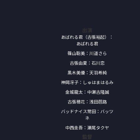
出演
あばれる君（古張裕起）：
あばれる君
篠山聡美：川道さら
古張由夏：石川恋
黒木美優：天羽希純
神岡冴子：しゅはまはるみ
金城龍太：中瀬古隆誠
古張穂花：浅田芭路
バッドナイス常田：バッツ
ネ
中西圭吾：瀬尾タクヤ
監督