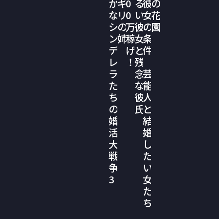
か
ギ
0
る
彼
の
な
リ
0
い
女
花
シ
の
万
彼
の
園
ン
姉
稼
女
条
デ
げ
と
件
レ
！
残
ラ
念
芸
た
な
能
ち
彼
人
の
氏
と
婚
結
活
婚
大
し
戦
た
争
い
3
女
た
ち