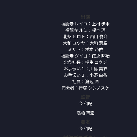
出演
福龍寺 レイコ：上村 歩未
福龍寺 ルミ：榎本 凛
北条 ヒロト：西川 俊介
大和 ユウヤ：大和 蒼空
ミサト：橋本 乃依
福龍寺 ダイゴ：徳永 邦治
北条社長：桐生 コウジ
お手伝い１：川島 美衣
お手伝い２：小野 由香
社員：渡辺 潤
司会者：袴塚 シンノスケ
監督
今 和紀
高橋 智宏
脚本
今 和紀