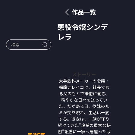
作品一覧
悪役令嬢シンデ
レラ
ストーリー
大手飲料メーカーの令嬢・
福龍寺レイコは、社長であ
る父のもとで謙虚に働き、
穏やかな日々を送ってい
た。だがある日、従妹のル
ミが突然現れ、生活は一変
する。彼女は、一族が守り
続けてきた“企業の重大な秘
密”を盾に一家へ居座ったば