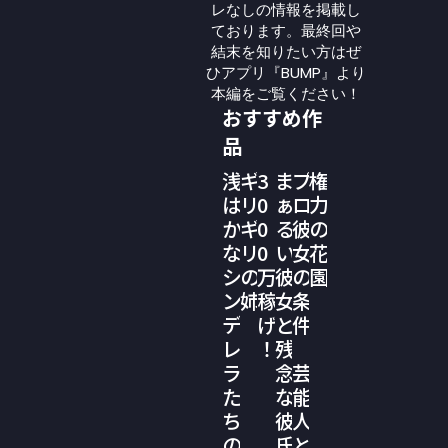
レなしの情報を掲載し
ております。最終回や
結末を知りたい方はぜ
ひアプリ『BUMP』より
本編をご覧ください！
おすすめ作
品
浅
ギ
3
ま
プ
権
は
リ
0
ぁ
ロ
力
か
ギ
0
る
彼
の
な
リ
0
い
女
花
シ
の
万
彼
の
園
ン
姉
稼
女
条
デ
げ
と
件
レ
！
残
ラ
念
芸
た
な
能
ち
彼
人
の
氏
と