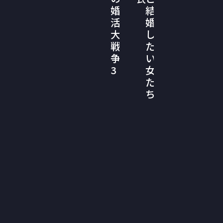
婚
結
活
婚
大
し
戦
た
争
い
3
女
た
ち