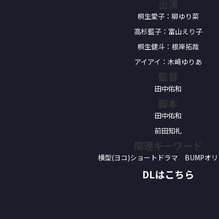
出演
桐生愛子：柳ゆり菜
高杉藍子：富山えり子
桐生健斗：根岸拓哉
アイアイ：木崎ゆりあ
監督
田中佑和
脚本
田中佑和
前田知礼
関連キーワード
横型(ヨコ)ショートドラマ BUMPオ
DLはこちら