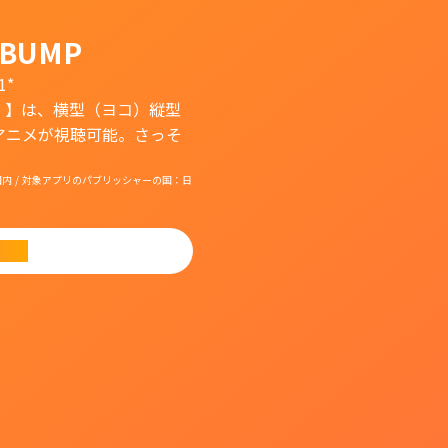
BUMP
1*
）】は、横型（ヨコ）縦型
アニメが視聴可能。さっそ
国：日本国内 / 対象アプリのパブリッシャーの国：日
ード