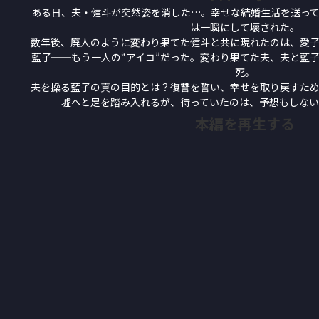
ある日、夫・健斗が突然姿を消した…。幸せな結婚生活を送っ
は一瞬にして壊された。
数年後、廃人のように変わり果てた健斗と共に現れたのは、愛
藍子──もう一人の“アイコ”だった。変わり果てた夫、夫と藍
死。
夫を操る藍子の真の目的とは？復讐を誓い、幸せを取り戻すた
墟へと足を踏み入れるが、待っていたのは、予想もしな
本編を再生する