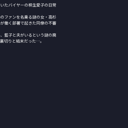
ていたバイヤーの桐生愛子の日常
子のファンを名乗る謎の女・高杉
子が働く部署で起きた同僚の不審
め、藍子と夫がいるという謎の廃
い裏切りと結末だった…。