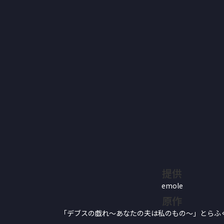
提供
emole
原作
「デブスの戯れ～あなたの夫は私のもの～」とらふぐ