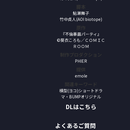
脚本
鮎瀬舞子
竹中貞人(AOI biotope)
原作
『不倫暴露パーティ』
©葵衣ころも／ＣＯＭＩＣ
ＲＯＯＭ
制作プロダクション
PHIER
提供
emole
関連キーワード
横型(ヨコ)ショートドラ
マ・BUMPオリジナル
DLはこちら
よくあるご質問