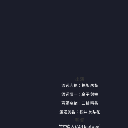
出演
渡辺志穂：福永 朱梨
渡辺慎一：金子 鈴幸
齊藤奈緒：三輪 晴香
渡辺美香：松井 友梨花
監督
竹中貞人(AOI biotope)