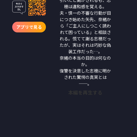
穂は違和感を覚える。
夫・慎一の不審な行動が目
につき始めた矢先、奈緒か
ら「ご主人にしつこく誘わ
アプリで見る
れて困っている」と相談さ
れる。慌てて謝る志穂だっ
たが、実はそれは巧妙な偽
装工作だった…。
奈緒の本当の目的は何なの
か。
復讐を決意した志穂に明か
された驚愕の真実とは
──。
本編を再生する