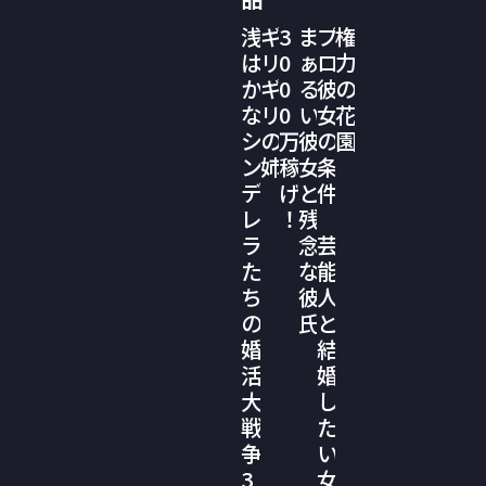
浅
ギ
3
ま
プ
権
は
リ
0
ぁ
ロ
力
か
ギ
0
る
彼
の
な
リ
0
い
女
花
シ
の
万
彼
の
園
ン
姉
稼
女
条
デ
げ
と
件
レ
！
残
ラ
念
芸
た
な
能
ち
彼
人
の
氏
と
婚
結
活
婚
大
し
戦
た
争
い
3
女