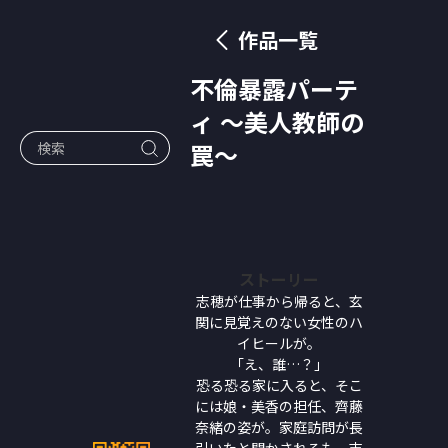
作品一覧
不倫暴露パーテ
ィ 〜美人教師の
罠〜
ストーリー
志穂が仕事から帰ると、玄
関に見覚えのない女性のハ
イヒールが。
「え、誰…？」
恐る恐る家に入ると、そこ
には娘・美香の担任、齊藤
奈緒の姿が。家庭訪問が長
引いたと聞かされるも、志