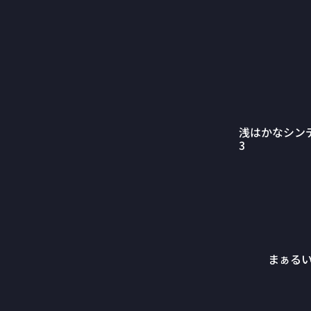
浅はかなシン
3
まぁる