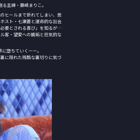
送る主婦・藤崎まりこ。
靴のヒールまで折れてしまい、思
、ホスト・七瀬蒼と運命的な出会
「必要とされる喜び」を知るが…
バル客・望愛への嫉妬と狂気的な
界に堕ちていくーー。
の裏に隠れた残酷な裏切りに気づ