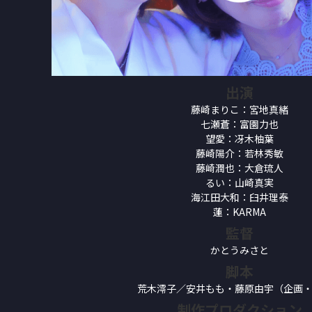
出演
藤崎まりこ：宮地真緒
七瀬蒼：富園力也
望愛：冴木柚葉
藤崎陽介：若林秀敏
藤崎潤也：大倉琉人
るい：山崎真実
海江田大和：臼井理泰
蓮：KARMA
監督
かとうみさと
脚本
荒木澪子／安井もも・藤原由宇（企画
制作プロダクション