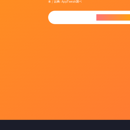
本 / 出典: AppTweak調べ
今すぐダウンロ