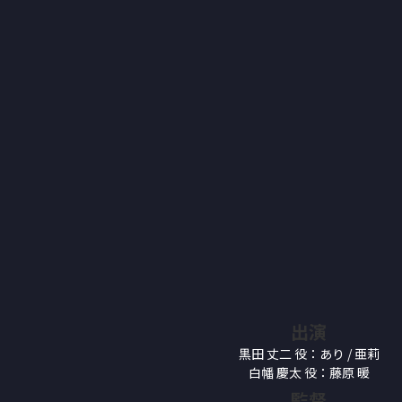
出演
黒田 丈二 役：あり / 亜莉
白幡 慶太 役：藤原 暖
監督