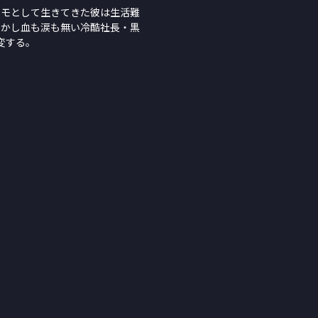
ヒモとして生きてきた彼は生活難
しかし血も涙も無い冷酷社長・黒
変する。