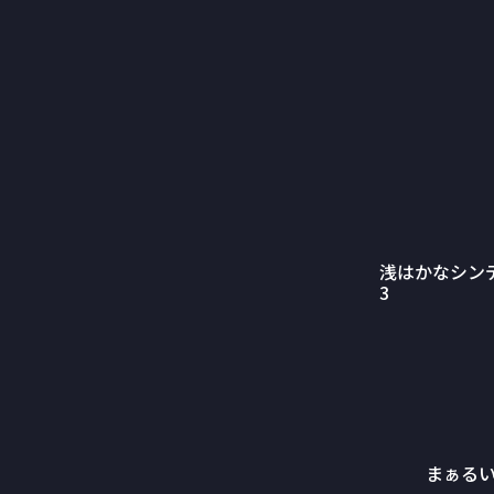
浅はかなシン
3
まぁる