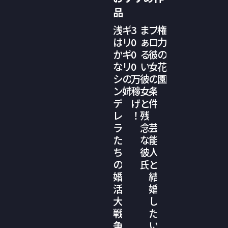
品
浅
ギ
3
ま
プ
権
は
リ
0
ぁ
ロ
力
か
ギ
0
る
彼
の
な
リ
0
い
女
花
シ
の
万
彼
の
園
ン
姉
稼
女
条
デ
げ
と
件
レ
！
残
ラ
念
芸
た
な
能
ち
彼
人
の
氏
と
婚
結
活
婚
大
し
戦
た
争
い