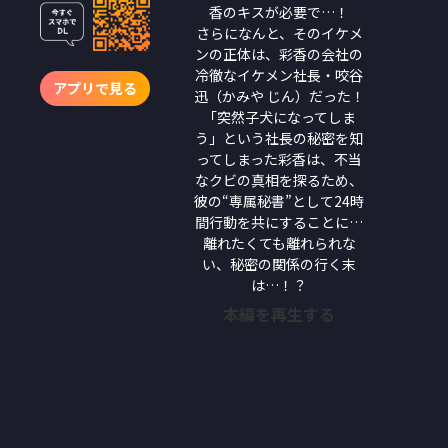
香のキスが必要で…！
さらになんと、そのイケメ
ンの正体は、彩香の会社の
冷徹なイケメン社長・咬谷
アプリで見る
迅（かみや じん）だった！
「突然子犬になってしま
う」という社長の秘密を知
ってしまった彩香は、不当
なクビの真相を探るため、
彼の“専属秘書”として24時
間行動を共にすることに…
離れたくても離れられな
い、秘密の関係の行く末
は…！？
本編を再生する