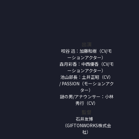
出演
咬谷 迅：加藤和樹（CV/モ
ーションアクター）
森月彩香：中西優香（CV/モ
ーションアクター）
池山部長：土井正昭（CV）
/ PASSION（モーションアク
ター）
謎の男/アナウンサー：小林
秀行（CV）
監督
石井友博
（GIFTONWORKS株式会
社）