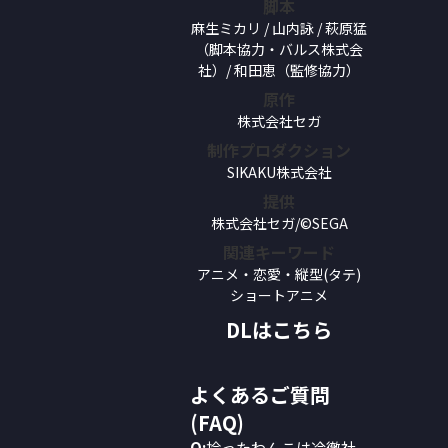
脚本
麻生ミカリ / 山内詠 / 萩原猛
（脚本協力・バルス株式会
社）/ 和田恵（監修協力）
原作
株式会社セガ
制作プロダクション
SIKAKU株式会社
提供
株式会社セガ/©SEGA
関連キーワード
アニメ・恋愛・縦型(タテ)
ショートアニメ
DLはこちら
よくあるご質問
(FAQ)
Q:
拾ったわんこは冷徹社