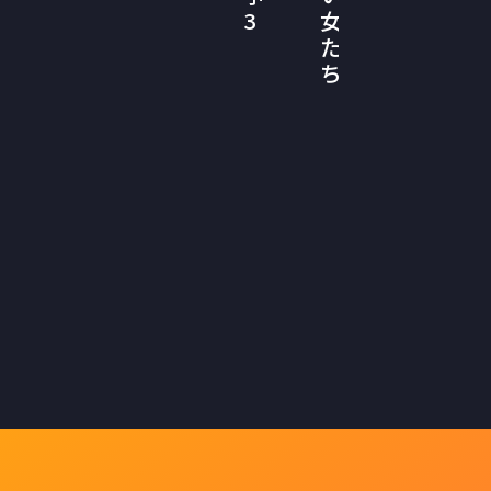
3
女
た
ち