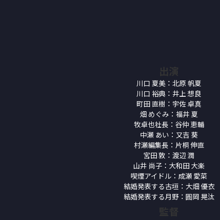
出演
川口 夏美：北原 帆夏
川口 裕典：井上 想良
町田 直樹：宇佐 卓真
畑 めぐみ：福井 夏
牧卓也社長：谷仲 恵輔
中瀬 あい：又吉 葵
村瀬編集長：片桐 伸直
宮田 敦：渡辺 潤
山井 尚子：大和田 大楽
喫煙アイドル：成瀬 愛菜
結婚発表する古垣：大畑 優衣
結婚発表する月野：圓岡 晃汰
監督