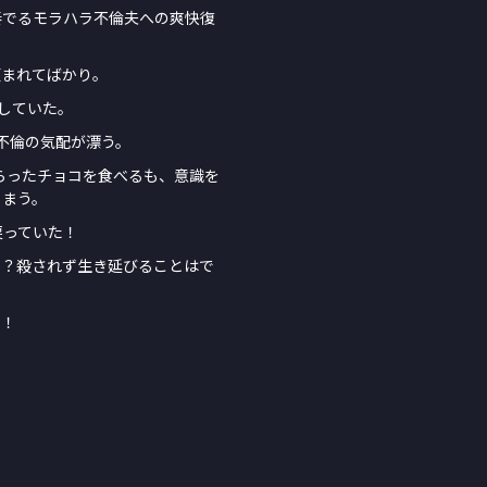
が奏でるモラハラ不倫夫への爽快復
頼まれてばかり。
していた。
不倫の気配が漂う。
らったチョコを食べるも、意識を
しまう。
戻っていた！
か？殺されず生き延びることはで
る！