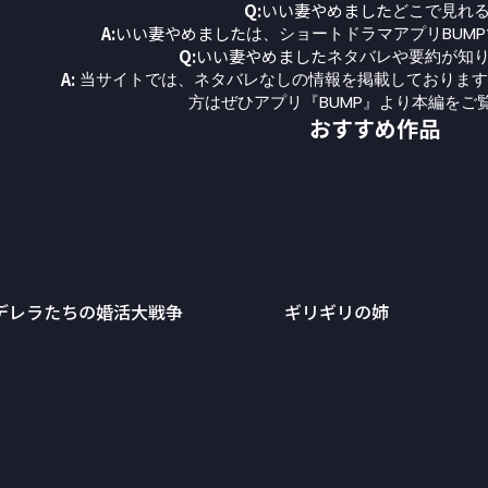
Q:
いい妻やめました
どこで見れ
A:
いい妻やめました
は、ショートドラマアプリBUM
Q:
いい妻やめました
ネタバレや要約が知
A:
当サイトでは、ネタバレなしの情報を掲載しております
方はぜひアプリ『BUMP』より本編をご
おすすめ作品
デレラたちの婚活大戦争
ギリギリの姉