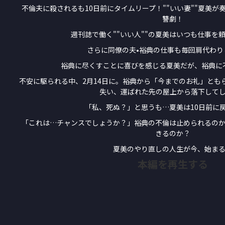
不倫夫に殺されるも10日前にタイムリープ！""いい妻""夏美
讐劇！
週刊誌で働く""いい人""の夏美はいつも仕事を
さらに同僚の夫•裕典の仕事も毎回肩代わり
裕典に尽くすことに喜びを感じる夏美だが、裕典に
不安に駆られる中、2月14日に。裕典から「今までのお礼」とも
失い、運ばれた先の屋上から落下して
「私、死ぬ？」と思うも…夏美は10日前に
「これは…チャンスでしょうか？」裕典の不倫は止められるの
きるのか？
夏美のやり直しの人生が今、始ま
本編を再生する