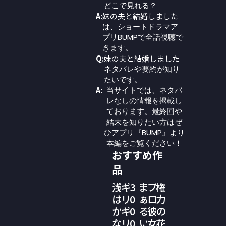
どこで見れる？
A:
妹の夫と結婚しました
は、ショートドラマア
プリBUMPで全話視聴で
きます。
Q:
妹の夫と結婚しました
ネタバレや要約が知り
たいです。
A:
当サイトでは、ネタバ
レなしの情報を掲載し
ております。最終回や
結末を知りたい方はぜ
ひアプリ『BUMP』より
本編をご覧ください！
おすすめ作
品
浅
ギ
3
ま
プ
権
は
リ
0
ぁ
ロ
力
か
ギ
0
る
彼
の
な
リ
0
い
女
花