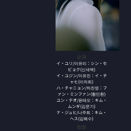
出演
イ・ユリ/이유리：シン・セ
ビョク(신새벽)
イ・ユジン/이유진：イ・チ
ャヒ(이차희)
ハ・チャニョン/하찬영：フ
ァン・ミンファン(황민환)
ユン・テオ/윤태오：キム・
ムンギ(김문기)
ナ・ジュヒ/나주희：キム・
ヘス(김혜수)
監督