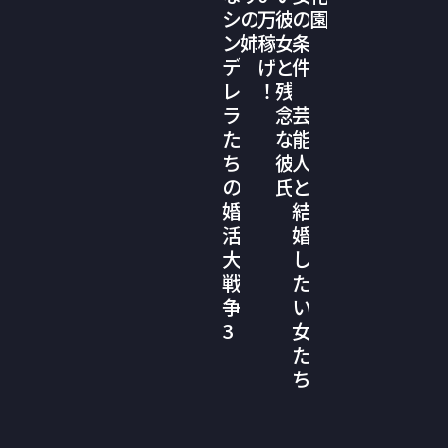
シ
の
万
彼
の
園
ン
姉
稼
女
条
デ
げ
と
件
レ
！
残
ラ
念
芸
た
な
能
ち
彼
人
の
氏
と
婚
結
活
婚
大
し
戦
た
争
い
3
女
た
ち