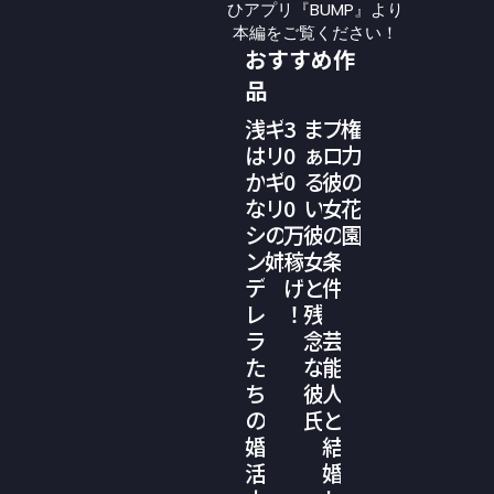
ひアプリ『BUMP』より
本編をご覧ください！
おすすめ作
品
浅
ギ
3
ま
プ
権
は
リ
0
ぁ
ロ
力
か
ギ
0
る
彼
の
な
リ
0
い
女
花
シ
の
万
彼
の
園
ン
姉
稼
女
条
デ
げ
と
件
レ
！
残
ラ
念
芸
た
な
能
ち
彼
人
の
氏
と
婚
結
活
婚