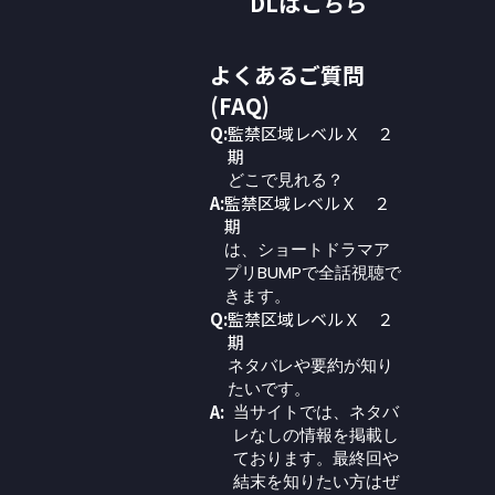
DLはこちら
よくあるご質問
(FAQ)
Q:
監禁区域レベルＸ ２
期
どこで見れる？
A:
監禁区域レベルＸ ２
期
は、ショートドラマア
プリBUMPで全話視聴で
きます。
Q:
監禁区域レベルＸ ２
期
ネタバレや要約が知り
たいです。
A:
当サイトでは、ネタバ
レなしの情報を掲載し
ております。最終回や
結末を知りたい方はぜ