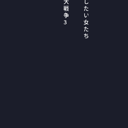
大
し
戦
た
争
い
3
女
た
ち