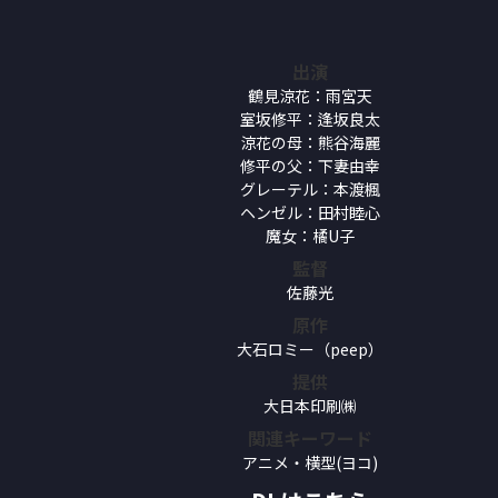
出演
鶴見涼花：雨宮天
室坂修平：逢坂良太
涼花の母：熊谷海麗
修平の父：下妻由幸
グレーテル：本渡楓
ヘンゼル：田村睦心
魔女：橘U子
監督
佐藤光
原作
大石ロミー（peep）
提供
大日本印刷㈱
関連キーワード
アニメ・横型(ヨコ)