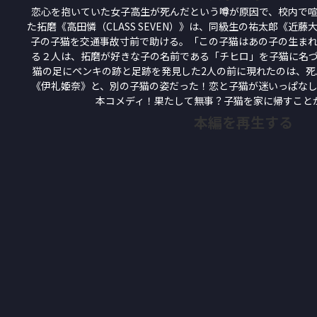
恋心を抱いていた女子高生が死んだという噂が原因で、校内で
た拓磨《高田憐（CLASS SEVEN）》は、同級生の祐太郎《近藤大海
子の子猫を交通事故寸前で助ける。「この子猫はあの子の生ま
る２人は、拓磨が好きな子の名前である「チヒロ」を子猫に名
猫の足にペンキの跡と足跡を発見した2人の前に現れたのは、死
《伊礼姫奈》と、別の子猫の姿だった！恋と子猫が迷いっぱな
本コメディ！果たして無事？子猫を家に帰すこと
本編を再生する