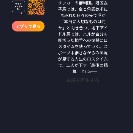
サッカーの審判団。港区女
子篇では、金と承認欲求に
まみれた日々の先で澪が
「本当に大切なものは何
アプリで見る
か」と向き合い、地下アイ
ドル篇では、ハルが自分を
裏切った相手への復讐にロ
スタイムを使っていく。ス
ポーツ中継さながらの実況
が見守る人生のロスタイム
で、二人が下す「最後の精
算」とは――。
本編を再生する