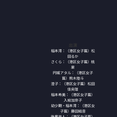
出演
稲本澪：（港区女子篇）松
田るか
さくら：（港区女子篇）桃
果
円城アタル：（港区女子
篇）熊木陸斗
澄子：（港区女子篇）松田
佳央理
稲本希美：（港区女子篇）
入絵加奈子
幼少期・稲本澪：（港区女
子篇）藤田結音
後輩芸人：（港区女子篇）