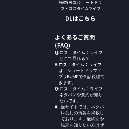
横型(ヨコ)ショートドラ
マ・ロスタイムライフ
DLはこちら
よくあるご質問
(FAQ)
Q:
ロス：タイム：ライフ
どこで見れる？
A:
ロス：タイム：ライフ
は、ショートドラマア
プリBUMPで全話視聴で
きます。
Q:
ロス：タイム：ライフ
ネタバレや要約が知り
たいです。
A:
当サイトでは、ネタバ
レなしの情報を掲載し
ております。最終回や
結末を知りたい方はぜ