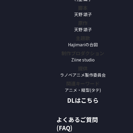
脚本
天野 頌子
原作
天野 頌子
主題歌
Hajimariの合図
制作プロダクション
Ziine studio
提供
ラノベアニメ製作委員会
関連キーワード
アニメ・縦型(タテ)
DLはこちら
よくあるご質問
(FAQ)