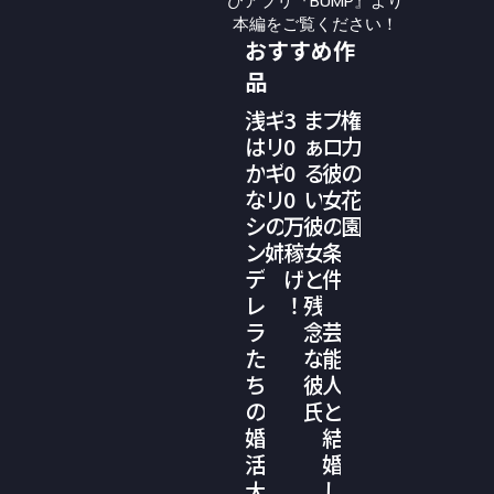
ひアプリ『BUMP』より
本編をご覧ください！
おすすめ作
品
浅
ギ
3
ま
プ
権
は
リ
0
ぁ
ロ
力
か
ギ
0
る
彼
の
な
リ
0
い
女
花
シ
の
万
彼
の
園
ン
姉
稼
女
条
デ
げ
と
件
レ
！
残
ラ
念
芸
た
な
能
ち
彼
人
の
氏
と
婚
結
活
婚
大
し