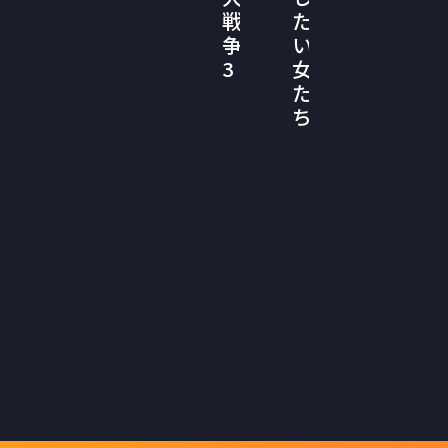
戦
た
争
い
3
女
た
ち