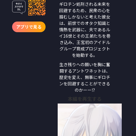
ギロチン処刑される未来を
回避するため、民衆の心を
掴むしかないと考えた彼女
は、前世でのオタク知識と
アプリで見る
情熱を武器に、夫であるル
イ16世とその王弟たちを巻
き込み、王宮初のアイドル
グループ育成プロジェクト
を始動する。
生き残りへの願いを胸に奮
闘するアントワネットは、
歴史を変え、無事にギロチ
ンを回避することができる
のかーー⁉︎
本編を再生する