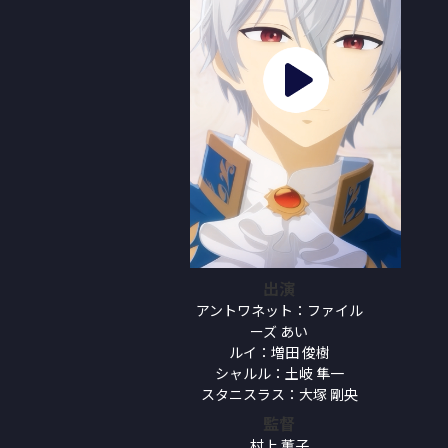
出演
アントワネット：ファイル
ーズ あい
ルイ：増田 俊樹
シャルル：土岐 隼一
スタニスラス：大塚 剛央
監督
村上 薫子