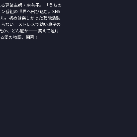
る専業主婦・麻有子。 「うちの
ン番組の世界へ飛び込む。SNS
トル。初めは楽しかった芸能活動
まらない。ストレスで幼い息子の
光か、どん底か── 笑えて泣け
ぎる愛の物語、開幕！