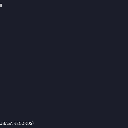
翔
UBASA RECORDS）