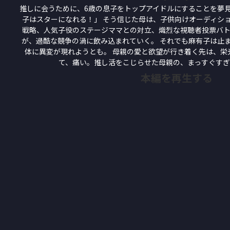
推しに会うために、6歳の息子をトップアイドルにすることを夢見
子はスターになれる！」 そう信じた母は、子供向けオーディショ
戦略、人気子役のステージママとの対立、熾烈な視聴者投票バ
が、過酷な競争の渦に飲み込まれていく。 それでも麻有子は止
体に異変が現れようとも。 母親の愛と欲望が行き着く先は、栄
て、痛い。推し活をこじらせた母親の、まっすぐす
本編を再生する