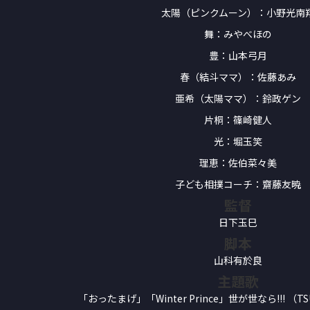
太陽（ピンクムーン）：小野光南
舞：みやべほの
豊：山本弓月
春（結斗ママ）：佐藤あみ
亜希（太陽ママ）：鈴政ゲン
片桐：篠崎健人
光：堀玉笑
理恵：佐伯菜々美
子ども相撲コーチ：齋藤友暁
監督
日下玉巳
脚本
山科有於良
主題歌
「おったまげ」「Winter Prince」世が世なら!!! （TS