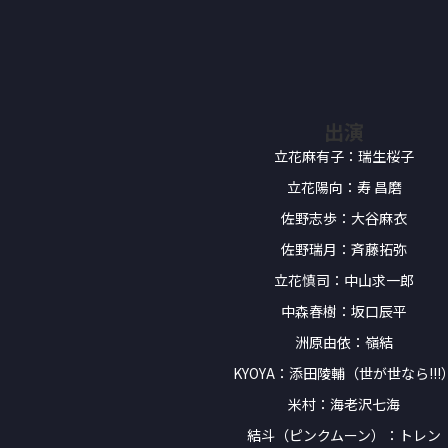
出演
立花麻有子：瑞生桜子
立花陽向：寿 昌磨
佐野志歩：大谷麻衣
佐野瑞月：斉藤拓弥
立花慎司：中山求一郎
中森春樹：坂口辰平
洲原由依：嶺結
KYOYA：添田陵輔（世が世なら!!!
米村：海老沢七海
結斗（ピンクムーン）：トレン