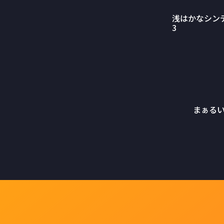
浅はかなシン
3
まぁる