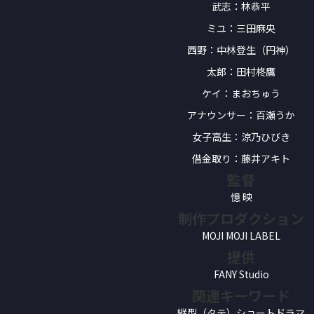
武志：林恭平
ミユ：三田麻央
西野：中林登生（円神）
太郎：田村柊鷹
ケイ：まおちゅう
アナウンサー：百瀬うか
女子高生：涼乃ひびき
借金取り：藤井アキト
監督
憶 映
制作プロダクション
MOJI MOJI LABEL
提供
FANY Studio
関連キーワード
縦型（タテ）ショートドラマ