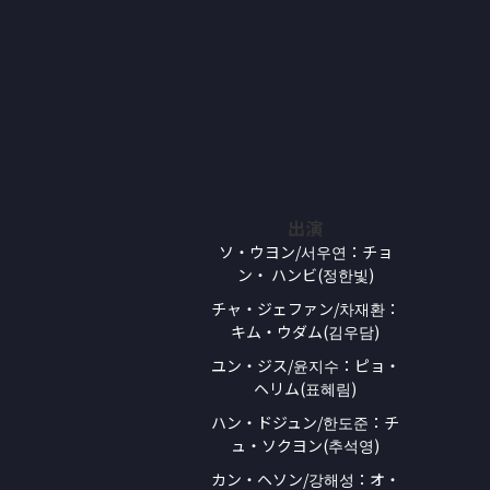
出演
ソ・ウヨン/서우연：チョ
ン・ ハンビ(정한빛)
チャ・ジェファン/차재환：
キム・ウダム(김우담)
ユン・ジス/윤지수：ピョ・
ヘリム(표혜림)
ハン・ドジュン/한도준：チ
ュ・ソクヨン(추석영)
カン・ヘソン/강해성：オ・