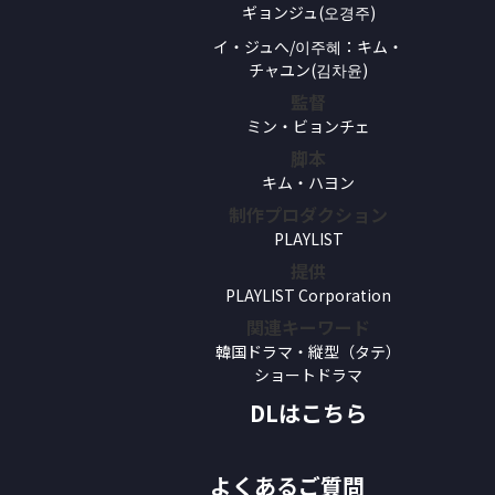
ギョンジュ(오경주)
イ・ジュへ/이주혜：キム・
チャユン(김차윤)
監督
ミン・ビョンチェ
脚本
キム・ハヨン
制作プロダクション
PLAYLIST
提供
PLAYLIST Corporation
関連キーワード
韓国ドラマ・縦型（タテ）
ショートドラマ
DLはこちら
よくあるご質問