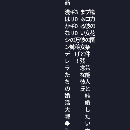
品
浅
ギ
3
ま
プ
権
は
リ
0
ぁ
ロ
力
か
ギ
0
る
彼
の
な
リ
0
い
女
花
シ
の
万
彼
の
園
ン
姉
稼
女
条
デ
げ
と
件
レ
！
残
ラ
念
芸
た
な
能
ち
彼
人
の
氏
と
婚
結
活
婚
大
し
戦
た
争
い