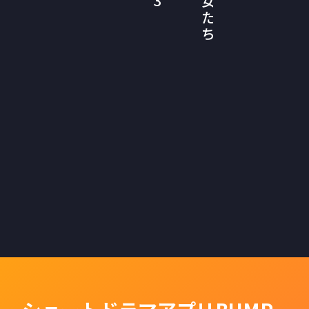
3
女
た
ち