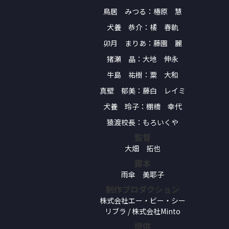
鳥居 みつる：椿原 慧
犬養 恭介：橘 春軌
卯月 まりあ：藤園 麗
猪瀬 晶：大地 伸永
牛島 祐樹：粟 大和
真壁 郁美：藤白 レイミ
犬養 玲子：棚橋 幸代
猿渡校長：もろいくや
監督
大畑 拓也
脚本
雨傘 美耶子
制作プロダクション
株式会社エー・ビー・シー
リブラ / 株式会社Minto
提供