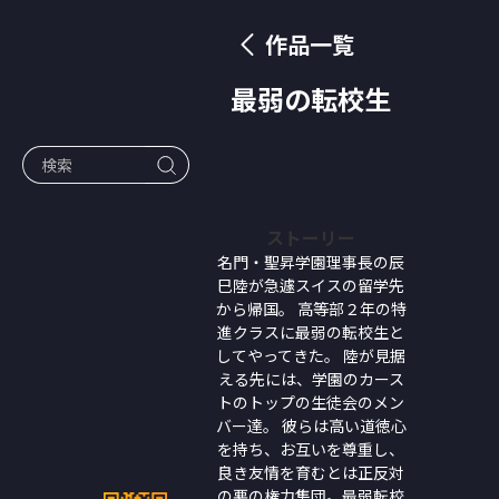
作品一覧
最弱の転校生
ストーリー
名門・聖昇学園理事長の辰
巳陸が急遽スイスの留学先
から帰国。 高等部２年の特
進クラスに最弱の転校生と
してやってきた。 陸が見据
える先には、学園のカース
トのトップの生徒会のメン
バー達。 彼らは高い道徳心
を持ち、お互いを尊重し、
良き友情を育むとは正反対
の悪の権力集団。最弱転校