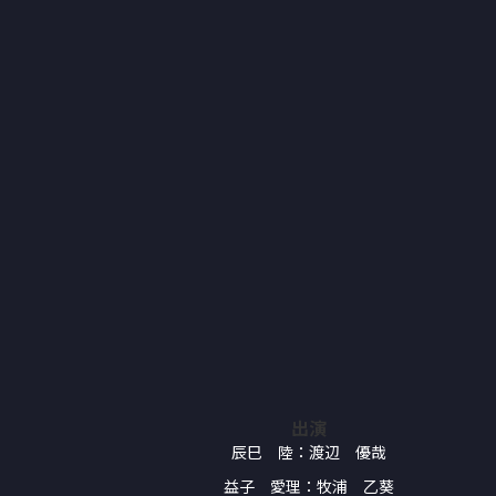
出演
辰巳 陸：渡辺 優哉
益子 愛理：牧浦 乙葵