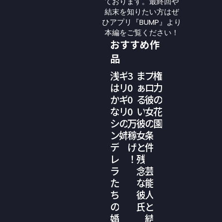
ております。最終回や
結末を知りたい方はぜ
ひアプリ『BUMP』より
本編をご覧ください！
おすすめ作
品
浅
ギ
3
ま
プ
権
は
リ
0
ぁ
ロ
力
か
ギ
0
る
彼
の
な
リ
0
い
女
花
シ
の
万
彼
の
園
ン
姉
稼
女
条
デ
げ
と
件
レ
！
残
ラ
念
芸
た
な
能
ち
彼
人
の
氏
と
婚
結