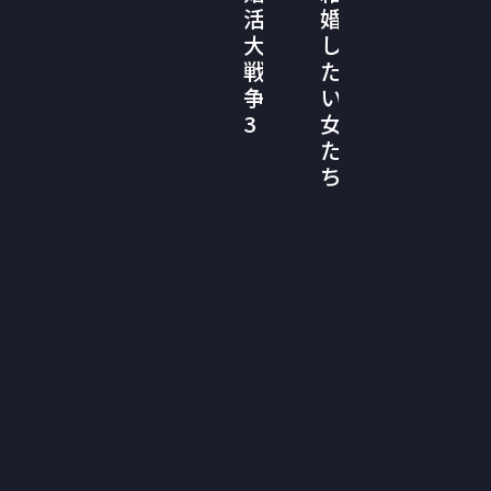
活
婚
大
し
戦
た
争
い
3
女
た
ち