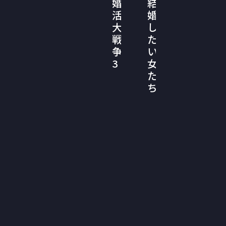
婚
結
活
婚
大
し
戦
た
争
い
3
女
た
ち