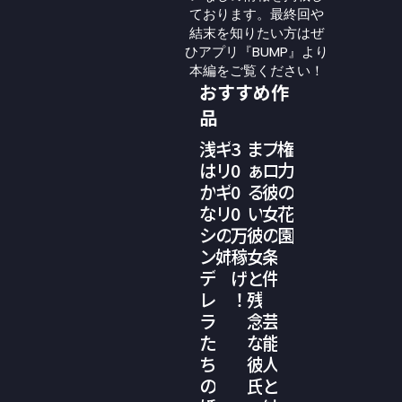
ております。最終回や
結末を知りたい方はぜ
ひアプリ『BUMP』より
本編をご覧ください！
おすすめ作
品
浅
ギ
3
ま
プ
権
は
リ
0
ぁ
ロ
力
か
ギ
0
る
彼
の
な
リ
0
い
女
花
シ
の
万
彼
の
園
ン
姉
稼
女
条
デ
げ
と
件
レ
！
残
ラ
念
芸
た
な
能
ち
彼
人
の
氏
と