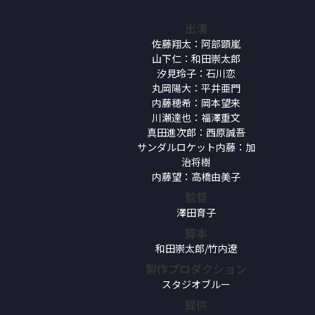
出演
佐藤翔太：阿部顕嵐
山下仁：和田崇太郎
汐見玲子：石川恋
丸岡陽大：平井亜門
内藤穂希：岡本望来
川瀬達也：福澤重文
真田進次郎：西原誠吾
サンダルロケット内藤：加
治将樹
内藤望：高橋由美子
監督
澤田育子
脚本
和田崇太郎/竹内遼
製作プロダクション
スタジオブルー
提供