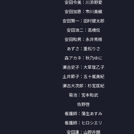
安⽥令美：川添野愛
安⽥加恵：市川美織
安⽥賢⼀：田村健太郎
安⽥浩⼆：高橋侃
安⽥和男：永井秀樹
あずさ：重松りさ
森アカネ：秋乃ゆに
瀬古史⼦：大草理乙子
土井節子：五十嵐美紀
瀬古⼤次郎：杉宮匡紀
菊池：宮本和武
佐野啓
看護師：蒲生あすみ
看護師：ヒロシエリ
安⽥蓮：山野井開