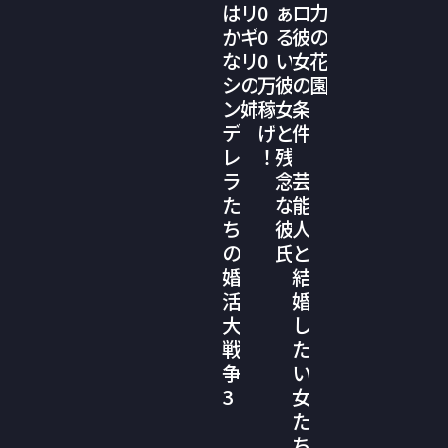
は
リ
0
ぁ
ロ
力
か
ギ
0
る
彼
の
な
リ
0
い
女
花
シ
の
万
彼
の
園
ン
姉
稼
女
条
デ
げ
と
件
レ
！
残
ラ
念
芸
た
な
能
ち
彼
人
の
氏
と
婚
結
活
婚
大
し
戦
た
争
い
3
女
た
ち