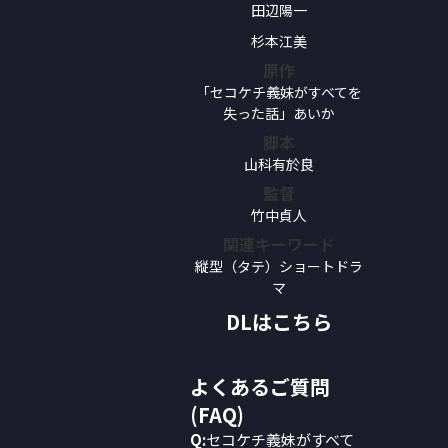
田辺陽一
杉本江美
原作
「セコケチ義妹がすべてを
失った話」あいか
脚本
山科有於良
監督
竹中貞人
関連キーワード
縦型（タテ）ショートドラ
マ
DLはこちら
よくあるご質問
(FAQ)
Q:
セコケチ義妹がすべて