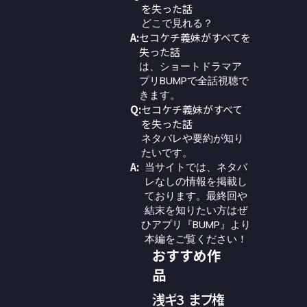
を失った話
どこで見れる？
A:
セコケチ義妹がすべてを
失った話
は、ショートドラマア
プリBUMPで全話視聴で
きます。
Q:
セコケチ義妹がすべて
を失った話
ネタバレや要約が知り
たいです。
A:
当サイトでは、ネタバ
レなしの情報を掲載し
ております。最終回や
結末を知りたい方はぜ
ひアプリ『BUMP』より
本編をご覧ください！
おすすめ作
品
浅
ギ
3
ま
プ
権