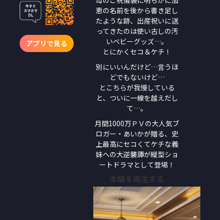
恵の名前を後から書き足し
たような跡、出産祝いに送
ってきたのは使い古しの汚
いベビーグッズ…。
アプリで見る
とにかくセコ＆ケチ！
別にいいんだけど…言うほ
どでもないけど…
とこちらが我慢している
と、ついに一線を越えだし
て…。
月間1000万ＰＶの大人気ブ
ロガー・あいかが贈る、史
上最高にセコくてケチな義
妹への大逆襲譚が縦型ショ
ートドラマとして登場！
本編を再生する