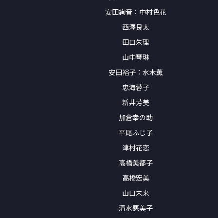
安⽥絢⾳：中村色花
西澤良太
田口朱理
山中琴琳
安田裕子：水木薫
忠海蓉子
新井芳美
加倉幸の助
平尾ふじ子
津村花恋
高橋美都子
高橋宏美
山口未来
清水悪美子