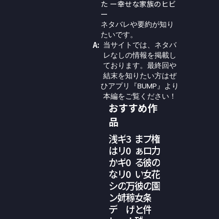
た ー幸せな家族のヒビ
ー
ネタバレや要約が知り
たいです。
A:
当サイトでは、ネタバ
レなしの情報を掲載し
ております。最終回や
結末を知りたい方はぜ
ひアプリ『BUMP』より
本編をご覧ください！
おすすめ作
品
浅
ギ
3
ま
プ
権
は
リ
0
ぁ
ロ
力
か
ギ
0
る
彼
の
な
リ
0
い
女
花
シ
の
万
彼
の
園
ン
姉
稼
女
条
デ
げ
と
件