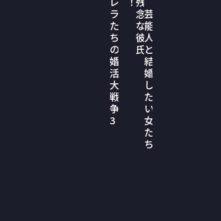
レ
！
残
ラ
念
芸
た
な
能
ち
彼
人
の
氏
と
婚
結
活
婚
大
し
戦
た
争
い
3
女
た
ち