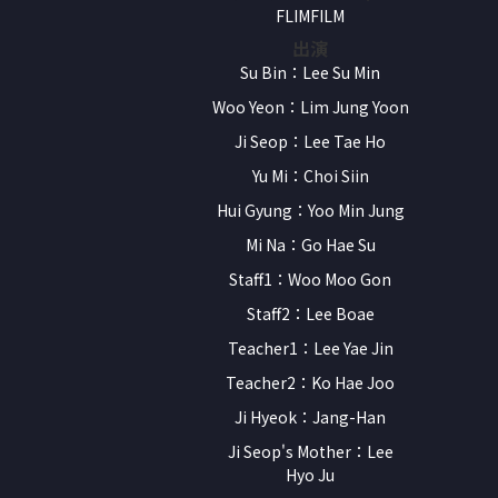
FLIMFILM
出演
Su Bin：Lee Su Min
Woo Yeon：Lim Jung Yoon
Ji Seop：Lee Tae Ho
Yu Mi：Choi Siin
Hui Gyung：Yoo Min Jung
Mi Na：Go Hae Su
Staff1：Woo Moo Gon
Staff2：Lee Boae
Teacher1：Lee Yae Jin
Teacher2：Ko Hae Joo
Ji Hyeok：Jang-Han
Ji Seop's Mother：Lee
Hyo Ju