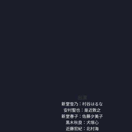
出演
新堂雪乃：村谷はるな
安村聖也：是近敦之
新堂春子：佐藤夕美子
黒木秋良：犬塚心
近藤宏紀：北村海