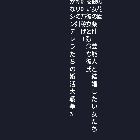
か
ギ
0
る
彼
の
な
リ
0
い
女
花
シ
の
万
彼
の
園
ン
姉
稼
女
条
デ
げ
と
件
レ
！
残
ラ
念
芸
た
な
能
ち
彼
人
の
氏
と
婚
結
活
婚
大
し
戦
た
争
い
3
女
た
ち