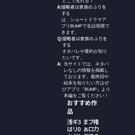
どこで見れる？
A:
侵略者は家族のふりを
する
は、ショートドラマア
プリBUMPで全話視聴で
きます。
Q:
侵略者は家族のふりを
する
ネタバレや要約が知り
たいです。
A:
当サイトでは、ネタバ
レなしの情報を掲載し
ております。最終回や
結末を知りたい方はぜ
ひアプリ『BUMP』より
本編をご覧ください！
おすすめ作
品
浅
ギ
3
ま
プ
権
は
リ
0
ぁ
ロ
力