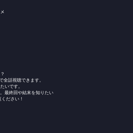
ニメ
る？
Pで全話視聴できます。
りたいです。
。最終回や結末を知りたい
覧ください！