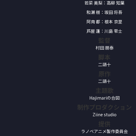
若菜 美梨：高柳 知葉
和瀬 樹：坂田 将吾
阿南 都：根本 京里
芦屋 蓮：川島 零士
監督
村田 朋泰
脚本
二語十
原作
二語十
主題歌
Hajimariの合図
制作プロダクション
Ziine studio
提供
ラノベアニメ製作委員会