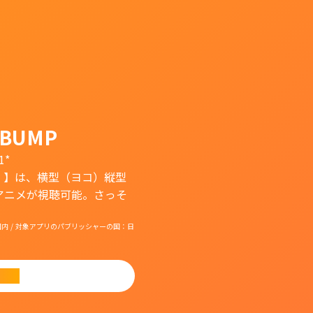
BUMP
1*
）】は、横型（ヨコ）縦型
アニメが視聴可能。さっそ
国：日本国内 / 対象アプリのパブリッシャーの国：日
ード