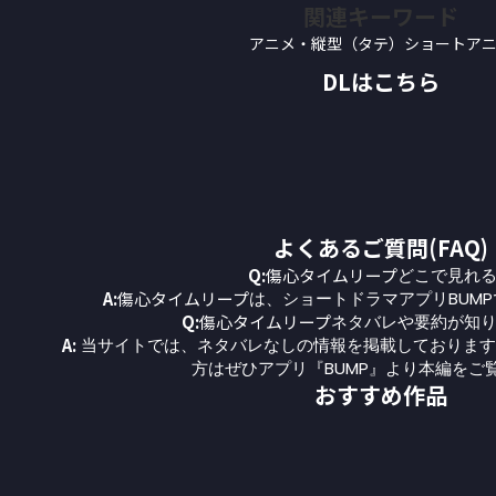
関連キーワード
アニメ・縦型（タテ）ショートア
DLはこちら
よくあるご質問(FAQ)
Q:
傷心タイムリープ
どこで見れ
A:
傷心タイムリープ
は、ショートドラマアプリBUM
Q:
傷心タイムリープ
ネタバレや要約が知
A:
当サイトでは、ネタバレなしの情報を掲載しております
方はぜひアプリ『BUMP』より本編をご
おすすめ作品