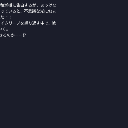
の和瀬樹に告白するが、あっけな
辿っていると、不思議な光に包ま
いた…！
タイムリープを繰り返す中で、彼
いく。
るのかーー⁉︎