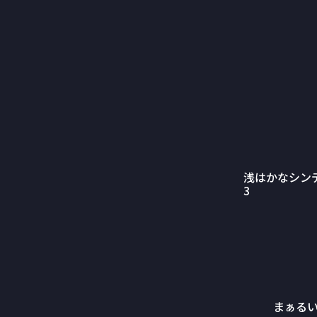
浅はかなシン
3
まぁる