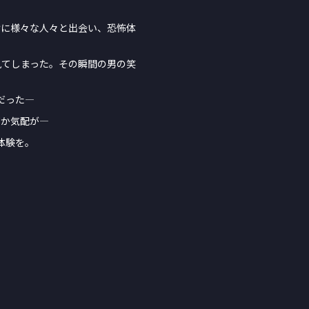
けに様々な人々と出会い、恐怖体
見てしまった。その瞬間の男の笑
だった―
何か気配が―
体験を。