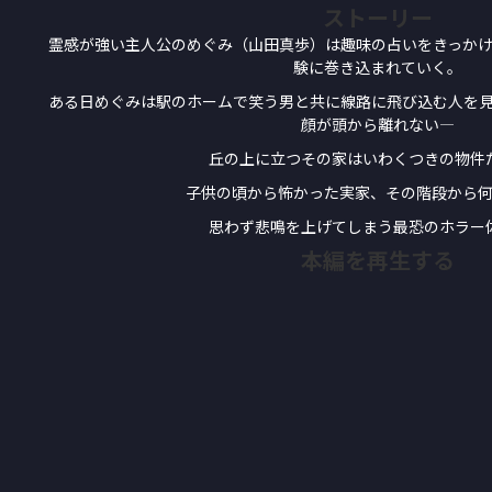
ストーリー
霊感が強い主人公のめぐみ（山田真歩）は趣味の占いをきっか
験に巻き込まれていく。
ある日めぐみは駅のホームで笑う男と共に線路に飛び込む人を
顔が頭から離れない―
丘の上に立つその家はいわくつきの物件
子供の頃から怖かった実家、その階段から
思わず悲鳴を上げてしまう最恐のホラー
本編を再生する