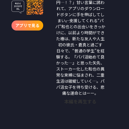
円…！？」甘い言葉に誘わ
れて、アプリのダウンロー
ドボタンに手を伸ばしてし
まい――。支援してくれる“パ
アプリで見る
パ”和也との出会いをきっか
けに、以前より時間ができ
た椿は、新たな友人や人生
初の彼氏・蒼真と過ごす
日々で、“普通の学生”を経
験する。『パパ活始めて良
かった…』と思った矢先、
ストーカー化した和也の異
常な束縛に悩まされ、二重
生活は破綻していく…。パ
パ活女子を待ち受ける、悲
痛な運命とはーー。
本編を再生する