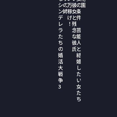
シ
の
万
彼
の
園
ン
姉
稼
女
条
デ
げ
と
件
レ
！
残
ラ
念
芸
た
な
能
ち
彼
人
の
氏
と
婚
結
活
婚
大
し
戦
た
争
い
3
女
た
ち