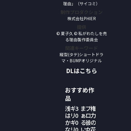
理由」（サイコミ）
制作プロダクション
株式会社PHIER
提供
© 夏子久 © 私がわたしを売
る理由製作委員会
関連キーワード
縦型(タテ)ショートドラ
マ・BUMPオリジナル
DLはこちら
おすすめ作
品
浅
ギ
3
ま
プ
権
は
リ
0
ぁ
ロ
力
か
ギ
0
る
彼
の
な
リ
0
い
女
花