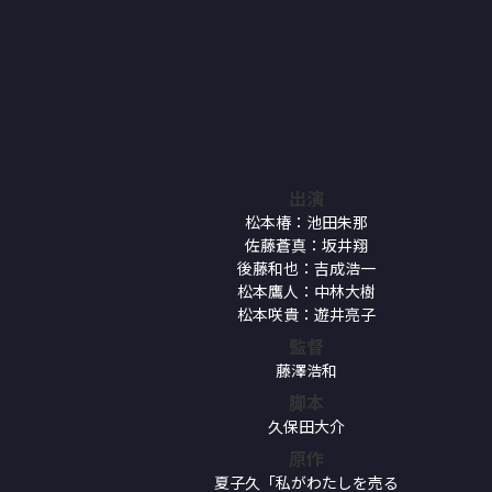
出演
松本椿：池田朱那
佐藤蒼真：坂井翔
後藤和也：吉成浩一
松本鷹人：中林大樹
松本咲貴：遊井亮子
監督
藤澤浩和
脚本
久保田大介
原作
夏子久「私がわたしを売る