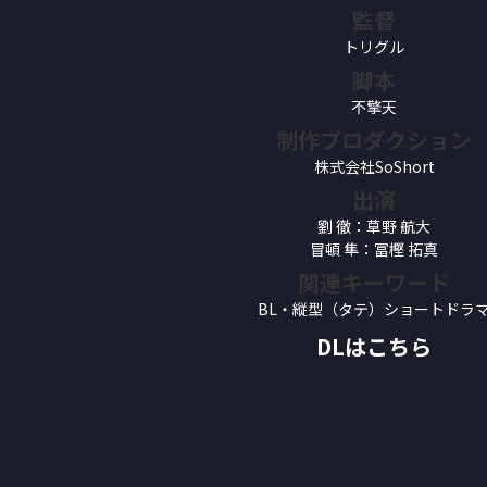
監督
トリグル
脚本
不擎天
制作プロダクション
株式会社SoShort
出演
劉 徹：草野 航大
冒頓 隼：冨樫 拓真
関連キーワード
BL・縦型（タテ）ショートドラ
DLはこちら