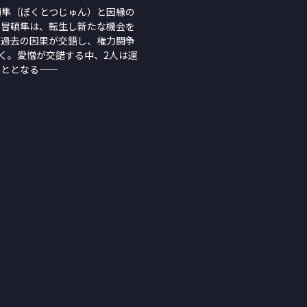
頓隼（ぼくとつじゅん）と因縁の
た冒頓隼は、転生し新たな機会を
。過去の因果が交錯し、権力闘争
く。愛憎が交錯する中、2人は運
となる――