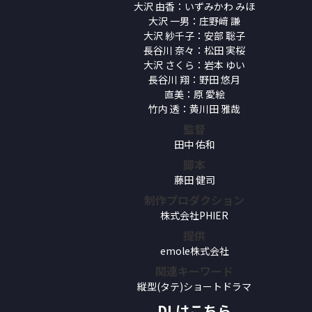
大沢 由香：いずみかわ みほ
大沢 一男：庄野﨑 謙
大沢 紗千子：安部 聡子
長谷川 奈々：松田 実桜
大沢 さくら：岩本 ゆい
長谷川 翔：野田 悠月
直美：原 愛絵
竹内 透：黄川田 雅哉
監督
田中 佑和
脚本
藤田 健司
制作プロダクション
株式会社PHIER
提供
emole株式会社
関連キーワード
縦型(タテ)ショートドラマ
DLはこちら