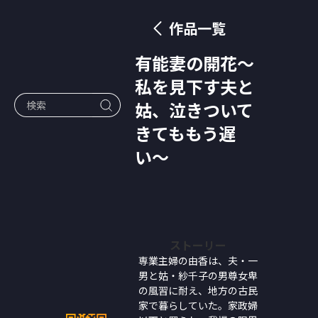
作品一覧
有能妻の開花〜
私を見下す夫と
姑、泣きついて
きてももう遅
い〜
ストーリー
専業主婦の由香は、夫・一
男と姑・紗千子の男尊女卑
の風習に耐え、地方の古民
家で暮らしていた。家政婦