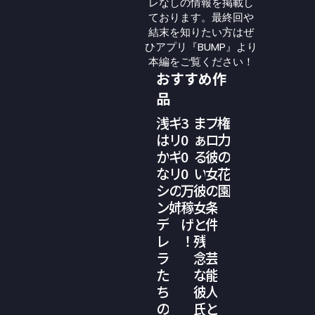
レなしの情報を掲載し
ております。最終回や
結末を知りたい方はぜ
ひアプリ『BUMP』より
本編をご覧ください！
おすすめ作
品
浅
ギ
3
ま
プ
権
は
リ
0
ぁ
ロ
力
か
ギ
0
る
彼
の
な
リ
0
い
女
花
シ
の
万
彼
の
園
ン
姉
稼
女
条
デ
げ
と
件
レ
！
残
ラ
念
芸
た
な
能
ち
彼
人
の
氏
と