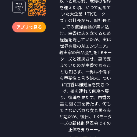
以下と罵られ、我慢の限界
を迎えた頃、かつて勤めて
いた大企業「TKモーター
ズ」の社長から、副社長と
しての復帰要請が舞い込
アプリで見る
む。由香は夫を立てるため
経歴を隠していたが、実は
世界有数のAIエンジニア。
義実家の部品会社をTKモー
ターズと連携させ、裏で支
えていたのが由香であるこ
とも知らず、一男は不倫す
ら甲斐性と言う始末。つい
に由香は離婚届を突きつ
け、娘を連れて東京へ戻
り、復職を果たす。由香の
話に聞く耳を持たず、何も
できないバカな女と罵る夫
と姑だが、後日、TKモータ
ーズの新体制発表会でその
正体を知りーー。