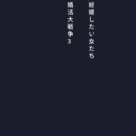
婚
結
活
婚
大
し
戦
た
争
い
3
女
た
ち