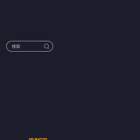
作品一覧
emole×電通
で制作したシ
ョートドラマ
『極悪インフ
ルエンサーに
制裁を』シー
ズン2が