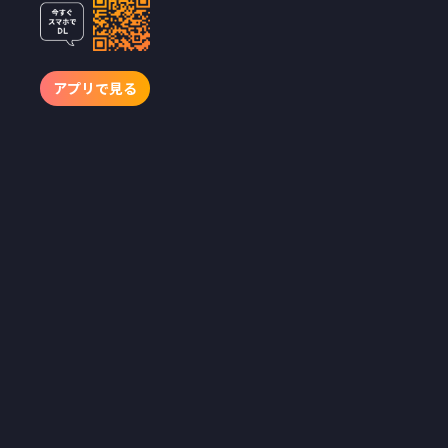
BUMPにて独
占配信開始
外部パートナー・クリエ
アプリで見る
イターのショートドラマ
創作を支援する、
emoleの「アドバイザ
リー制度」活用事例の第
4弾。シーズン1のヒット
を受け、シーズン2を制
作・公開
ショートドラマアプリ
「BUMP」を提供する
emole株式会社（本社：東
京都目黒区、代表取締役：
澤村直道、以下emole）
は、株式会社電通との協業
により制作した新作ショー
トドラマを、2026年7月3日
（金）19時よりBUMPにて
独占配信することをお知ら
せいたします。