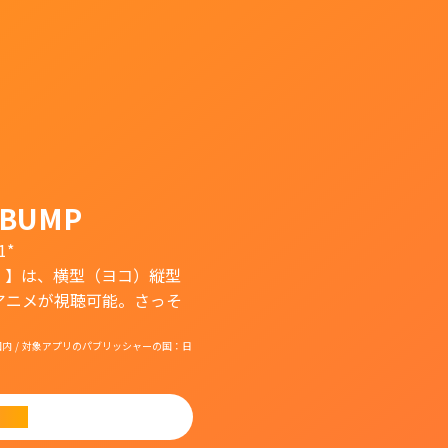
BUMP
1*
）】は、横型（ヨコ）縦型
アニメが視聴可能。さっそ
国：日本国内 / 対象アプリのパブリッシャーの国：日
ード