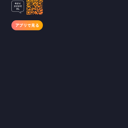
ズ』BUMP独
占で
season1・2
アプリで見る
同時配信スタ
ート
ご視聴はくれぐれも自己
責任で――知らない方が幸せ
だったかもしれない、危
険な領域に踏み込む禁断
のオカルト講義、開講。
ショートドラマアプリ
「BUMP」を運営する
emole株式会社（本社：東
京都目黒区、代表取締役：
澤村直道、以下emole）
は、オリジナル都市伝説バ
ラエティ『都市伝説大学シ
リーズ』を2026年7月8日19