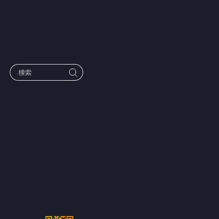
作品一覧
都市伝説系
YouTuber＆
オカルトコレ
クターが集
結！『都市伝
説大学シリー