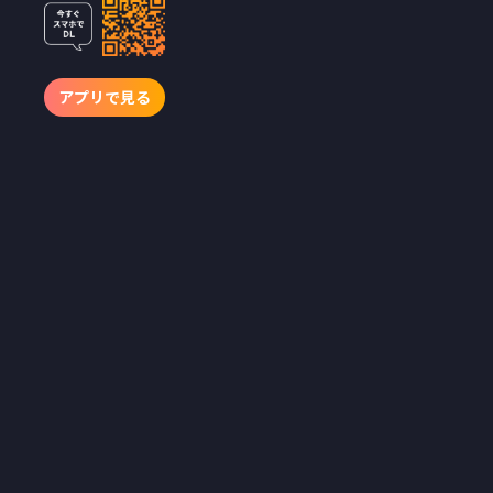
入型ショート
ドラマ『アン
ラッキーネイ
アプリで見る
バー』を
2026年6月24
日（水）配信
開始！
主演・桜井花奈 × 監
督・和田崇太郎。第1話
の謎を解けば、最速で
「黒幕」へ辿り着く。新
感覚ミステリーサスペン
スモキュメンタリーが誕
生。
ショートドラマアプリ
「BUMP」を運営する
emole株式会社（本社：東