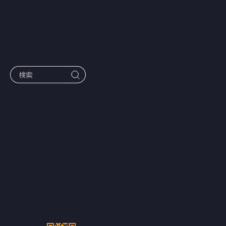
作品一覧
画面に隠され
た謎を解け！
「BUMP」オ
リジナル最新
作、視聴者へ
の挑戦状とな
る“新感覚”没