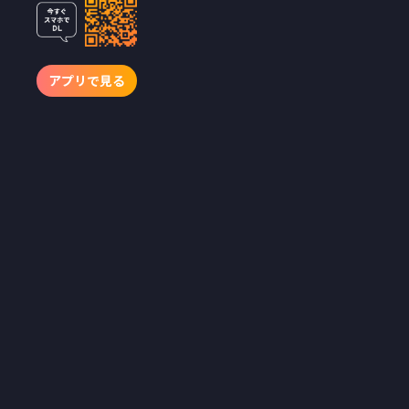
50万部突破の
話題人気漫画
『私がわたし
アプリで見る
を売る理由』
待望の実写
化！
“普通"に生きるための
パパ活――。それって、ずる
いですか？池田朱那主
演！パパ活の沼に堕ちる
女子大生を熱演
ショートドラマアプリ
「BUMP」を運営する
emole 株式会社（本社：東
京都目黒区、代表取締役：
澤村直道、以下 emole）
は、株式会社Cygamesとの