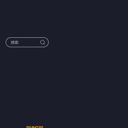
作品一覧
BUMP×Cyg
ames共同製
作BUMPオリ
ジナルショー
トドラマ『私
がわたしを売
る理由』累計