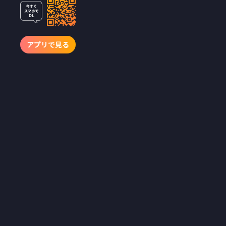
ートドラマ
『有能妻の開
花〜私を見下
アプリで見る
す夫と姑、泣
きついてきて
ももう遅
い〜』2月18
日（水）19
時、独占配信
開始！
私のこと、家事しか
できない無能な女と
思ってた？いずみか
わみほ主演！男尊女