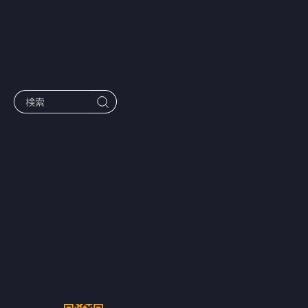
作品一覧
夫と義母に虐
げられた専業
主婦の正体
は、世界が認
めるAIエンジ
ニア――BUMPオ
リジナルショ