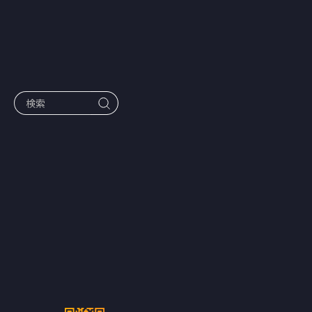
作品一覧
【ショートド
ラマアプリ
「BUMP」】
2026年5月公
開の新作ショ
ートドラマ作
品ラインナッ