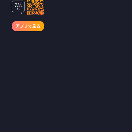
プ。 推し活の
暴走から契約
結婚、復讐劇
アプリで見る
まで、愛と執
着が交錯する
全12本を公
開！
ショートドラマアプリ
「BUMP」の開発・提供を
行うemole株式会社（本
社：東京都目黒区、代表取
締役：澤村直道、以下、
emole）は、「BUMP」に
て、2026年5月、新作のシ
ョートドラマ作品12本を配
信開始いたしました。